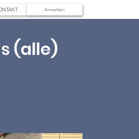
ONTAKT
Anmelden
s (alle)