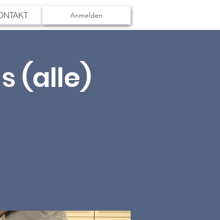
ONTAKT
Anmelden
s (alle)