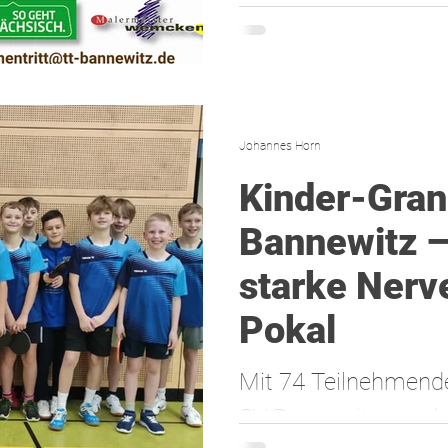
haben!
Johannes Horn
Kinder-Gran
Bannewitz —
starke Nerv
Pokal
Mit 74 Teilnehmend
SV Bannewitz wurde 