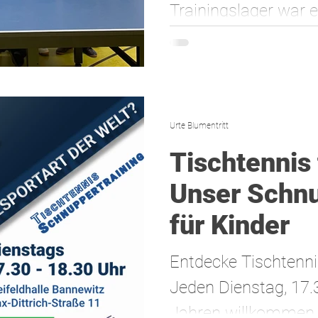
Trainingslager war ei
Urte Blumentritt
Tischtennis 
Unser Schnu
für Kinder
Entdecke Tischtenni
Jeden Dienstag, 17.
Jahren willkommen.