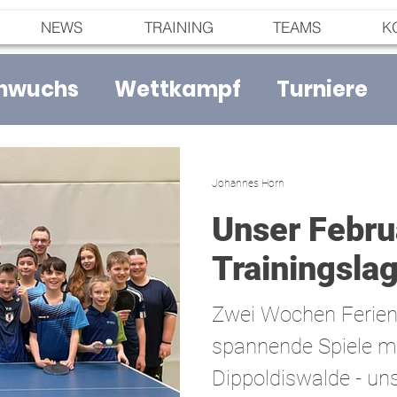
NEWS
TRAINING
TEAMS
K
hwuchs
Wettkampf
Turniere
Johannes Horn
Unser Febr
Trainingsla
Zwei Wochen Ferien,
spannende Spiele m
Dippoldiswalde - u