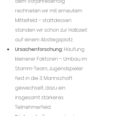
dem Vorjahreserfolg 
rechneten wir mit erneutem 
Mittelfeld – stattdessen 
standen wir schon zur Halbzeit 
auf einem Abstiegsplatz.
Ursachenforschung:
 Häufung 
kleinerer Faktoren – Umbau im 
Stamm-Team, Jugendspieler 
fest in die 3. Mannschaft 
gewechselt, dazu ein 
insgesamt stärkeres 
Teilnehmerfeld.
Rückrunde:
 Zwar zeigte das 
Team mit drei von vier Saison­